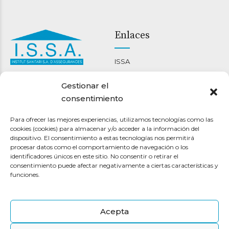
Enlaces
ISSA
Carrer Nou 46-48
Ment i cor
Gestionar el
08301 Mataró
Bienestar corporal
consentimiento
93 790 22 14
Espai terapèutic maresme
info@clinicaissa.com
Para ofrecer las mejores experiencias, utilizamos tecnologías como las
cookies (cookies) para almacenar y/o acceder a la información del
Pólizas
Otros
dispositivo. El consentimiento a estas tecnologías nos permitirá
procesar datos como el comportamiento de navegación o los
identificadores únicos en este sitio. No consentir o retirar el
ISSA 10
Encuentra a tu médico
consentimiento puede afectar negativamente a ciertas características y
ISSA BÀSIC
Contacto
funciones.
ISSA JOVEN
Transparencia
ISSA DENTAL
Canal de denuncias
Acepta
Asistencia en viaje
Junta General Extraordinaria