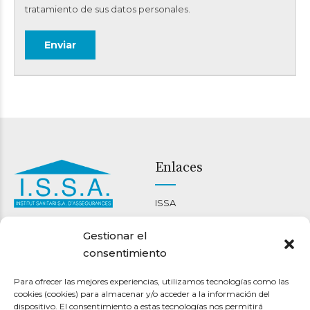
tratamiento de sus datos personales.
Enlaces
ISSA
Carrer Nou 46-48
Ment i cor
Gestionar el
08301 Mataró
Bienestar corporal
consentimiento
93 790 22 14
Espai terapèutic maresme
info@clinicaissa.com
Para ofrecer las mejores experiencias, utilizamos tecnologías como las
cookies (cookies) para almacenar y/o acceder a la información del
Pólizas
Otros
dispositivo. El consentimiento a estas tecnologías nos permitirá