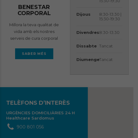
15:30-19:30
BENESTAR
CORPORAL
Dijous
8:30-13:30 |
15:30-19:30
Millora la teva qualitat de
vida amb els nostres
Divendres
8:30-13:30
serveis de cura corporal
Dissabte
Tancat
SABER MÉS
Diumenge
Tancat
TELÈFONS D’INTERÈS
URGÈNCIES DOMICILIÀRIES 24 H
Healthcare Sardomus
900 801 056