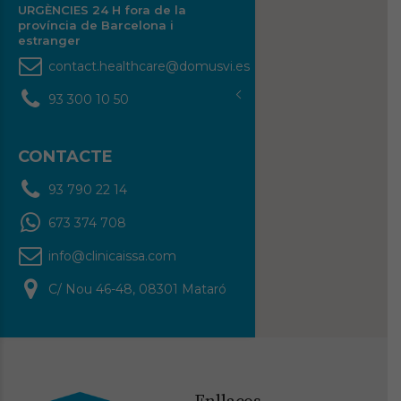
URGÈNCIES 24 H fora de la
província de Barcelona i
estranger
contact.healthcare@domusvi.es
93 300 10 50
CONTACTE
93 790 22 14
673 374 708
info@clinicaissa.com
C/ Nou 46-48, 08301 Mataró