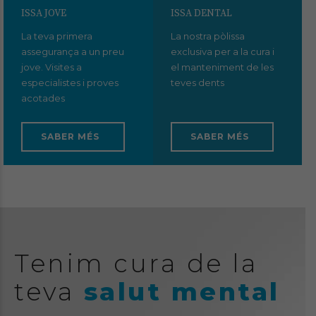
ISSA JOVE
ISSA DENTAL
La teva primera
La nostra pòlissa
assegurança a un preu
exclusiva per a la cura i
jove. Visites a
el manteniment de les
especialistes i proves
teves dents
acotades
SABER MÉS
SABER MÉS
Tenim cura de la
teva
salut mental