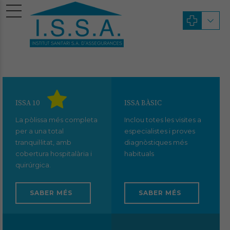
ISSA 10
ISSA BÀSIC
La pòlissa més completa
Inclou totes les visites a
per a una total
especialistes i proves
tranquil·litat, amb
diagnòstiques més
cobertura hospitalària i
habituals
quirúrgica.
SABER MÉS
SABER MÉS