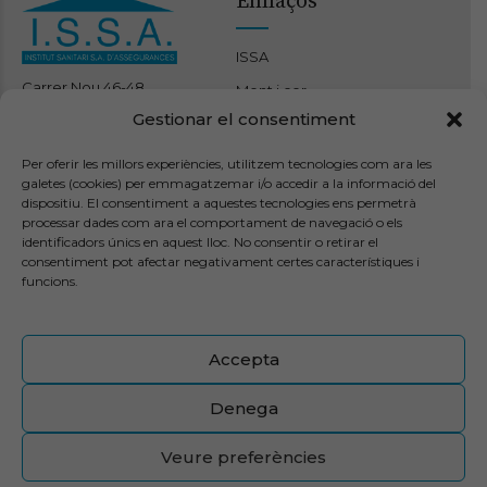
Enllaços
ISSA
Carrer Nou 46-48
Ment i cor
08301 Mataró
Gestionar el consentiment
Benestar corporal
93 790 22 14
Espai terapèutic maresme
info@clinicaissa.com
Per oferir les millors experiències, utilitzem tecnologies com ara les
galetes (cookies) per emmagatzemar i/o accedir a la informació del
Pòlisses
Altres
dispositiu. El consentiment a aquestes tecnologies ens permetrà
processar dades com ara el comportament de navegació o els
identificadors únics en aquest lloc. No consentir o retirar el
ISSA 10
Troba el teu metge
consentiment pot afectar negativament certes característiques i
funcions.
ISSA BÀSIC
Contacte
ISSA JOVE
Transparència
Accepta
ISSA DENTAL
Canal intern d’informació
Assistència en viatge
Junta General Extraordinària
Denega
Veure preferències