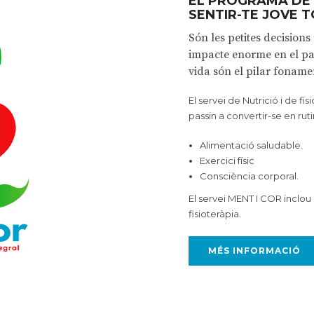
EL PROGRAMA DE 
SENTIR-TE JOVE T
Són les petites decisions
impacte enorme en el pas
vida són el pilar foname
El servei de Nutrició i de fi
passin a convertir-se en ruti
Alimentació saludable.
Exercici físic
Consciència corporal.
El servei MENT I COR inclou d
fisioteràpia.
MÉS INFORMACIÓ