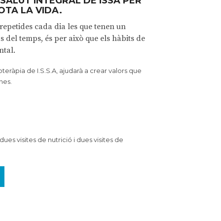
SALUT INTEGRAL DE ISSA PER
OTA LA VIDA.
 repetides cada dia les que tenen un
 del temps, és per això que els hàbits de
ntal.
sioteràpia de I.S.S.A, ajudarà a crear valors que
nes.
ues visites de nutrició i dues visites de