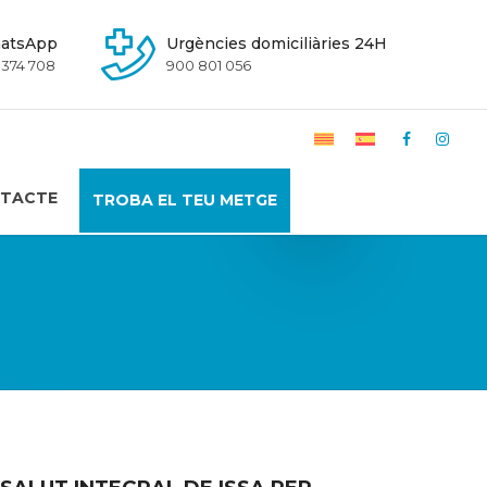
atsApp
Urgències domiciliàries 24H
 374 708
900 801 056
TACTE
TROBA EL TEU METGE