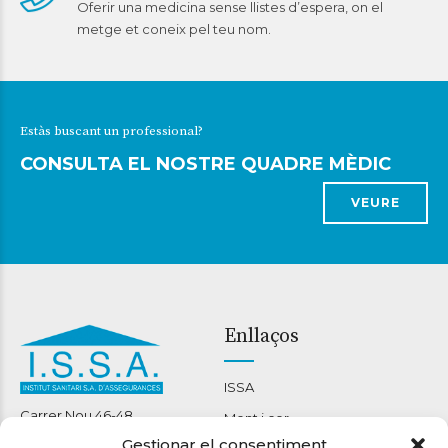
Oferir una medicina sense llistes d’espera, on el
metge et coneix pel teu nom.
Estàs buscant un professional?
CONSULTA EL NOSTRE QUADRE MÈDIC
VEURE
Enllaços
ISSA
Carrer Nou 46-48
Ment i cor
08301 Mataró
Gestionar el consentiment