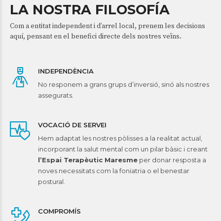
LA NOSTRA FILOSOFÍA
Com a entitat independent i d’arrel local, prenem les decisions
aquí, pensant en el benefici directe dels nostres veïns.
INDEPENDÈNCIA
No responem a grans grups d’inversió, sinó als nostres
assegurats.
VOCACIÓ DE SERVEI
Hem adaptat les nostres pòlisses a la realitat actual,
incorporant la salut mental com un pilar bàsic i creant
l’Espai Terapèutic Maresme
per donar resposta a
noves necessitats com la foniatria o el benestar
postural.
COMPROMÍS