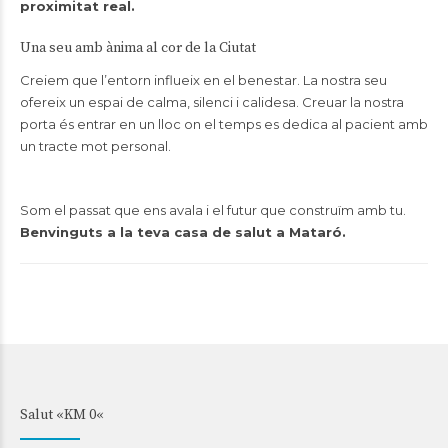
proximitat real.
Una seu amb ànima al cor de la Ciutat
Creiem que l’entorn influeix en el benestar. La nostra seu
ofereix un espai de calma, silenci i calidesa. Creuar la nostra
porta és entrar en un lloc on el temps es dedica al pacient amb
un tracte mot personal.
Som el passat que ens avala i el futur que construïm amb tu.
Benvinguts a la teva casa de salut a Mataró.
Salut «KM 0«