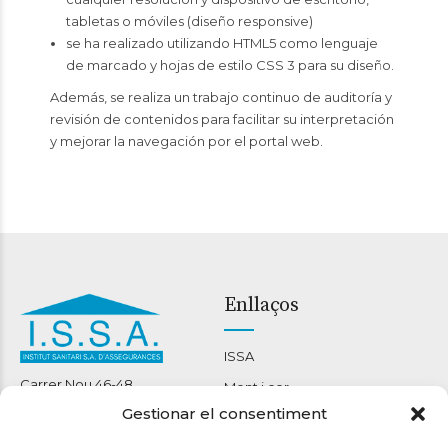
tabletas o móviles (diseño responsive)
se ha realizado utilizando HTML5 como lenguaje
de marcado y hojas de estilo CSS 3 para su diseño.
Además, se realiza un trabajo continuo de auditoría y
revisión de contenidos para facilitar su interpretación
y mejorar la navegación por el portal web.
Enllaços
ISSA
Carrer Nou 46-48
Ment i cor
08301 Mataró
Gestionar el consentiment
Benestar corporal
93 790 22 14