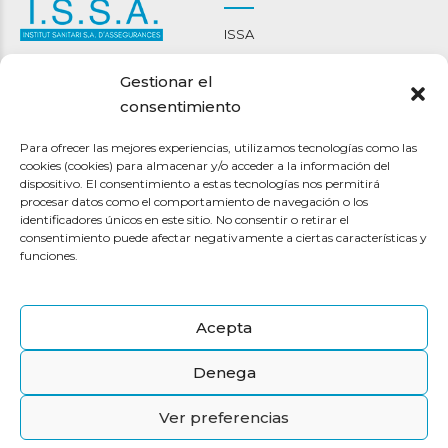
ISSA
Carrer Nou 46-48
Ment i cor
Gestionar el
08301 Mataró
Bienestar corporal
consentimiento
93 790 22 14
Espai terapèutic maresme
info@clinicaissa.com
Para ofrecer las mejores experiencias, utilizamos tecnologías como las
cookies (cookies) para almacenar y/o acceder a la información del
Pólizas
Otros
dispositivo. El consentimiento a estas tecnologías nos permitirá
procesar datos como el comportamiento de navegación o los
identificadores únicos en este sitio. No consentir o retirar el
ISSA 10
Encuentra a tu médico
consentimiento puede afectar negativamente a ciertas características y
ISSA BÀSIC
Contacto
funciones.
ISSA JOVEN
Transparencia
ISSA DENTAL
Canal de denuncias
Acepta
Asistencia en viaje
Junta General Extraordinaria
Denega
Ver preferencias