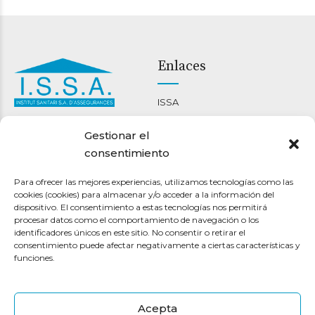
Enlaces
ISSA
Carrer Nou 46-48
Ment i cor
Gestionar el
08301 Mataró
Bienestar corporal
consentimiento
93 790 22 14
Espai terapèutic maresme
info@clinicaissa.com
Para ofrecer las mejores experiencias, utilizamos tecnologías como las
cookies (cookies) para almacenar y/o acceder a la información del
Pólizas
Otros
dispositivo. El consentimiento a estas tecnologías nos permitirá
procesar datos como el comportamiento de navegación o los
identificadores únicos en este sitio. No consentir o retirar el
ISSA 10
Encuentra a tu médico
consentimiento puede afectar negativamente a ciertas características y
ISSA BÀSIC
Contacto
funciones.
ISSA JOVEN
Transparencia
ISSA DENTAL
Canal de denuncias
Acepta