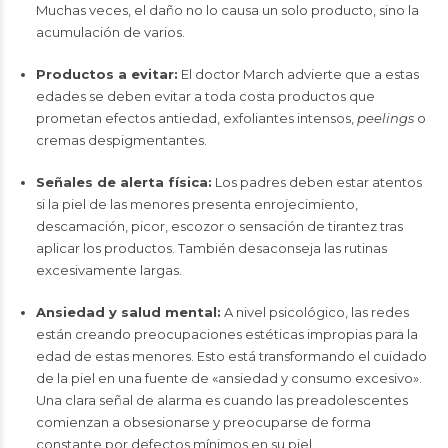
Muchas veces, el daño no lo causa un solo producto, sino la
acumulación de varios.
Productos a evitar:
El doctor March advierte que a estas
edades se deben evitar a toda costa productos que
prometan efectos antiedad, exfoliantes intensos,
peelings
o
cremas despigmentantes.
Señales de alerta física:
Los padres deben estar atentos
si la piel de las menores presenta enrojecimiento,
descamación, picor, escozor o sensación de tirantez tras
aplicar los productos. También desaconseja las rutinas
excesivamente largas.
Ansiedad y salud mental:
A nivel psicológico, las redes
están creando preocupaciones estéticas impropias para la
edad de estas menores. Esto está transformando el cuidado
de la piel en una fuente de «ansiedad y consumo excesivo».
Una clara señal de alarma es cuando las preadolescentes
comienzan a obsesionarse y preocuparse de forma
constante por defectos mínimos en su piel.