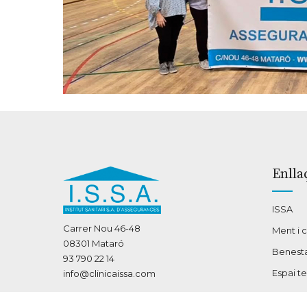
Enlla
ISSA
Carrer Nou 46-48
Ment i 
08301 Mataró
Benesta
93 790 22 14
Espai t
info@clinicaissa.com