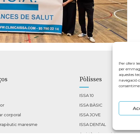
Per oferir l
per emmagat
aquestes te
ços
Pòlisses
navegació o 
consentimen
ISSA 10
cor
ISSA BÀSIC
Ac
r corporal
ISSA JOVE
erapèutic maresme
ISSA DENTAL
Assistència en viatge