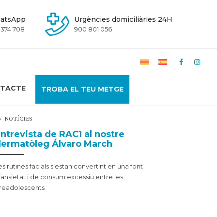
atsApp
Urgències domiciliàries 24H
 374 708
900 801 056
TACTE
TROBA EL TEU METGE
NOTÍCIES
ntrevista de RAC1 al nostre
ermatòleg Álvaro March
es rutines facials s’estan convertint en una font
’ansietat i de consum excessiu entre les
readolescents