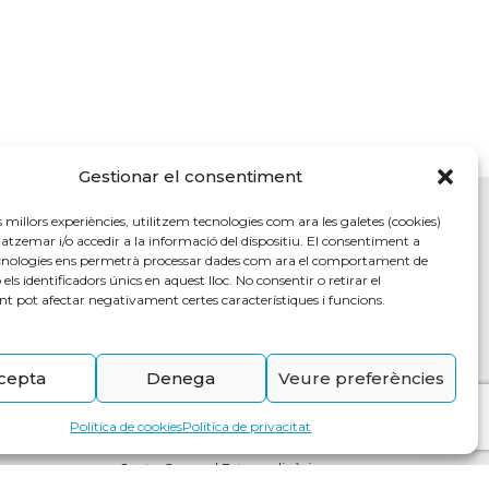
Gestionar el consentiment
es millors experiències, utilitzem tecnologies com ara les galetes (cookies)
zemar i/o accedir a la informació del dispositiu. El consentiment a
cnologies ens permetrà processar dades com ara el comportament de
Altres
els identificadors únics en aquest lloc. No consentir o retirar el
t pot afectar negativament certes característiques i funcions.
Troba el teu metge
Contacte
cepta
Denega
Veure preferències
Transparència
Política de cookies
Política de privacitat
Canal intern d’informació
Junta General Extraordinària