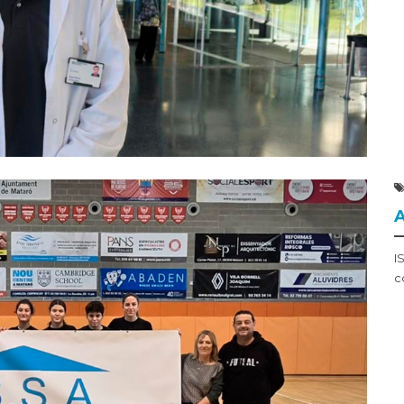
A
I
c