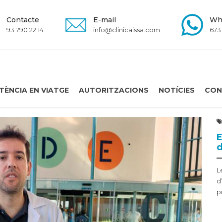
Contacte
E-mail
Wh
93 790 22 14
info@clinicaissa.com
673
TÈNCIA EN VIATGE
AUTORITZACIONS
NOTÍCIES
CON
E
d
L
d
p